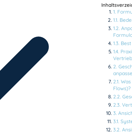
Inhaltsverzei
1
.
Formu
1
.
1
.
Bede
1
.
2
.
Anpa
Formula
1
.
3
.
Best
1
.
4
.
Prax
Vertrie
2
.
Gesch
anpass
2
.
1
.
Was 
Flows)?
2
.
2
.
Gesc
2
.
3
.
Vert
3
.
Ansic
3
.
1
.
Syst
3
.
2
.
Ansi