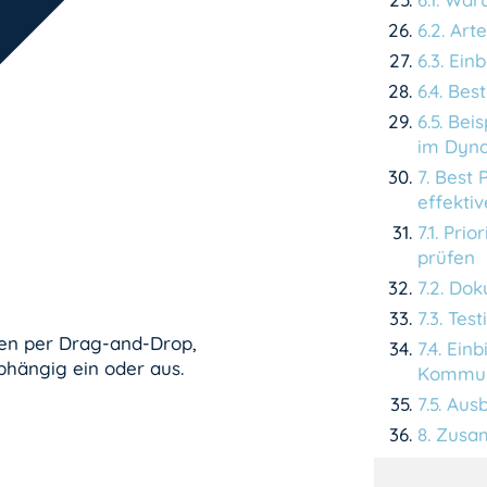
6
.
2
.
Art
6
.
3
.
Einb
6
.
4
.
Best
6
.
5
.
Beis
im Dyn
7
.
Best 
effekti
7
.
1
.
Prio
prüfen
7
.
2
.
Dok
7
.
3
.
Test
en per Drag-and-Drop,
7
.
4
.
Einb
bhängig ein oder aus.
Kommun
7
.
5
.
Ausb
8
.
Zusam