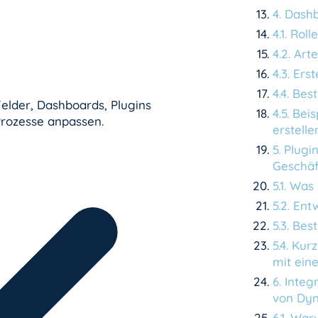
4
.
Dashb
4
.
1
.
Roll
4
.
2
.
Art
4
.
3
.
Erst
4
.
4
.
Best
elder, Dashboards, Plugins
4
.
5
.
Beis
rozesse anpassen.
erstelle
5
.
Plugi
Geschäf
5
.
1
.
Was 
5
.
2
.
Entw
5
.
3
.
Best
5
.
4
.
Kurz
mit ein
6
.
Integ
von Dyn
6
.
1
.
War