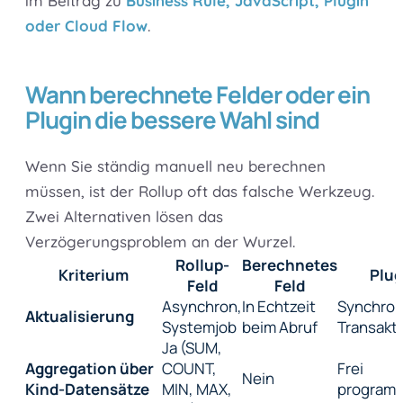
im Beitrag zu
Business Rule, JavaScript, Plugin
oder Cloud Flow
.
Wann berechnete Felder oder ein
Plugin die bessere Wahl sind
Wenn Sie ständig manuell neu berechnen
müssen, ist der Rollup oft das falsche Werkzeug.
Zwei Alternativen lösen das
Verzögerungsproblem an der Wurzel.
Rollup-
Berechnetes
Kriterium
Plug
Feld
Feld
Asynchron,
In Echtzeit
Synchron 
Aktualisierung
Systemjob
beim Abruf
Transakt
Ja (SUM,
Aggregation über
COUNT,
Frei
Nein
Kind-Datensätze
MIN, MAX,
programm