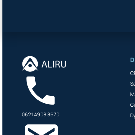
D
C
S
M
C
0621 4908 8670
D