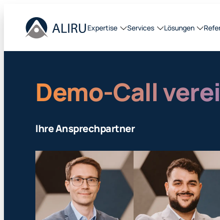
Expertise
Services
Lösungen
Refe
Demo-Call vere
Ihre Ansprechpartner